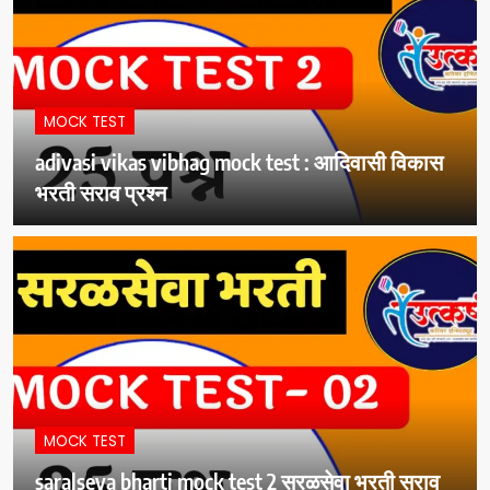
MOCK TEST
adivasi vikas vibhag mock test : आदिवासी विकास
भरती सराव प्रश्न
MOCK TEST
saralseva bharti mock test 2 सरळसेवा भरती सराव