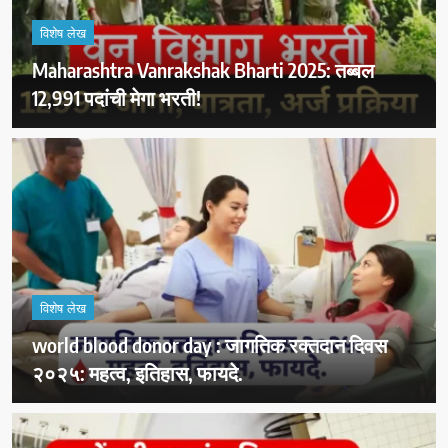
विशेष लेख
Maharashtra Vanrakshak Bharti 2025: तब्बल
12,991 पदांची मेगा भरती!
विशेष लेख
world blood donor day : जागतिक रक्तदान दिवस
२०२५: महत्व, इतिहास, फायदे.