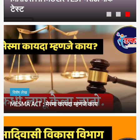
टेस्ट
विशेष लेख
MESMA ACT : मेस्मा कायदा म्हणजे काय