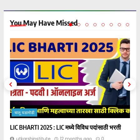
You May Have
Missed
चालू घडामोडी
LIC BHARTI 2025 : LIC मध्ये विविध पदांसाठी भरती
C
न
utkarshinstitute
12 months ago
0