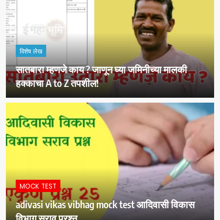
विशेष लेख
सातबारा म्हणजे काय ? जाणून घ्या जमिनीच्या मालकी
हक्काचा A to Z तपशील!
MOCK TEST
adivasi vikas vibhag mock test आदिवासी विकास
विभाग सराव प्रश्न