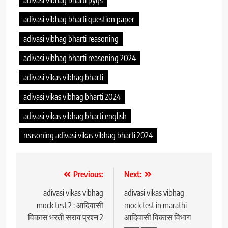
adivasi vibhag bharti question paper
adivasi vibhag bharti reasoning
adivasi vibhag bharti reasoning 2024
adivasi vikas vibhag bharti
adivasi vikas vibhag bharti 2024
adivasi vikas vibhag bharti english
reasoning adivasi vikas vibhag bharti 2024
Post
Previous:
Next:
navigation
adivasi vikas vibhag
adivasi vikas vibhag
mock test 2 : आदिवासी
mock test in marathi
विकास भरती सराव प्रश्न 2
आदिवासी विकास विभाग