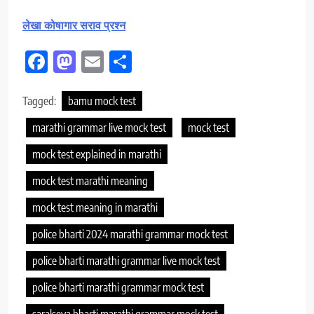
लेखा कोषागार सराव प्रश्न
Facebook
Mastodon
Email
Share
Tagged:
bamu mock test
marathi grammar live mock test
mock test
mock test explained in marathi
mock test marathi meaning
mock test meaning in marathi
police bharti 2024 marathi grammar mock test
police bharti marathi grammar live mock test
police bharti marathi grammar mock test
saralseva bharti marathi grammar mock test