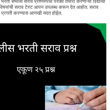
व्य सराव प्रश्नस्पर्धा परीक्षा तयारी करणाऱ्या विद्यार्थी
्व विषयांची सराव टेस्ट आपन उपलब्ध करून देत आहोत. सराव
यासात प्रगती करण्यास आणखी मदत होईल.