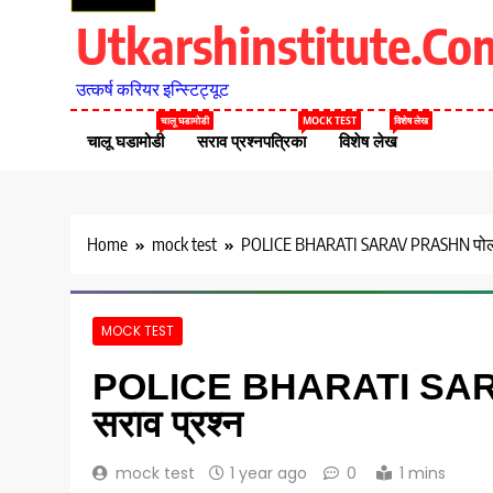
Utkarshinstitute.co
उत्कर्ष करियर इन्स्टिट्यूट
चालू घडामोडी
MOCK TEST
विशेष लेख
चालू घडामोडी
सराव प्रश्नपत्रिका
विशेष लेख
Home
mock test
POLICE BHARATI SARAV PRASHN पोली
MOCK TEST
POLICE BHARATI SARA
सराव प्रश्न
mock test
1 year ago
0
1 mins