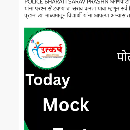
POLICE BHARATI SARAV PRASHN अंगणवाडी भरती संभा
यांना प्रश्न सोडवण्याचा सराव करता यावा म्हणून सर
प्रश्नाच्या माध्यमातून विद्यार्थी यांना आपल्या अभ्