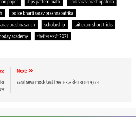
ion paper
ibps pattern math
lipik sarav prashnpatrika
th
police bharti sarav prashnapatrika
 sarav prashnasanch
scholarship
tait exam short tricks
hoday academy
पोलीस भरती 2021
us:
Next:
ीस
saral seva mock test free सरळ सेवा सराव प्रश्न
श्न