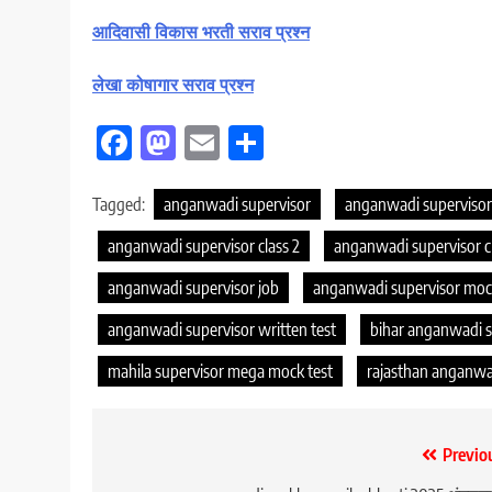
आदिवासी विकास भरती सराव प्रश्न
लेखा कोषागार सराव प्रश्न
Facebook
Mastodon
Email
Share
Tagged:
anganwadi supervisor
anganwadi supervisor
anganwadi supervisor class 2
anganwadi supervisor c
anganwadi supervisor job
anganwadi supervisor moc
anganwadi supervisor written test
bihar anganwadi s
mahila supervisor mega mock test
rajasthan anganwa
Post
Previo