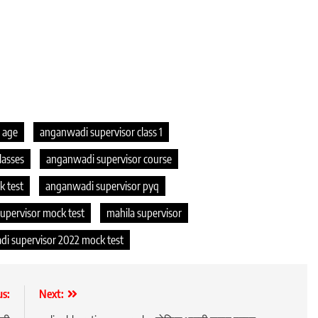
 age
anganwadi supervisor class 1
lasses
anganwadi supervisor course
k test
anganwadi supervisor pyq
upervisor mock test
mahila supervisor
di supervisor 2022 mock test
us:
Next: