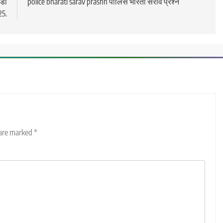
ाडी
police bharati sarav prashn पोलिस भारती सराव प्रश्न
25.
 are marked
*