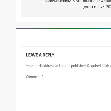
navigation
anganwadi mukhya sevika bharti 2025 अंगणव
मुख्यसेविका भरती 20
LEAVE A REPLY
Your email address will not be published.
Required fields
Comment
*