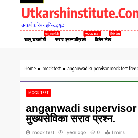
Utkarshinstitute.co
उत्कर्ष करियर इन्स्टिट्यूट
चालू घडामोडी
MOCK TEST
विशेष लेख
चालू घडामोडी
सराव प्रश्नपत्रिका
विशेष लेख
Home
mock test
anganwadi supervisor mock test free अ
MOCK TEST
anganwadi supervisor m
मुख्यसेविका सराव प्रश्न.
mock test
1 year ago
0
1 mins