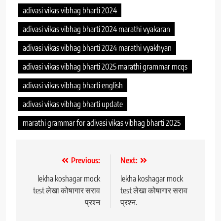
adivasi vikas vibhag bharti 2024
adivasi vikas vibhag bharti 2024 marathi vyakaran
adivasi vikas vibhag bharti 2024 marathi vyakhyan
adivasi vikas vibhag bharti 2025 marathi grammar mcqs
adivasi vikas vibhag bharti english
adivasi vikas vibhag bharti update
marathi grammar for adivasi vikas vibhag bharti 2025
Post
Previous:
Next:
navigation
lekha koshagar mock
lekha koshagar mock
test लेखा कोषागार सराव
test लेखा कोषागार सराव
प्रश्न
प्रश्न.