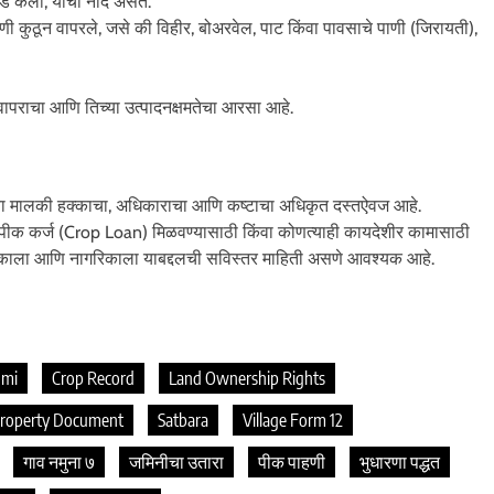
ड केली, याची नोंद असते.
णी कुठून वापरले, जसे की विहीर, बोअरवेल, पाट किंवा पावसाचे पाणी (जिरायती),
ष वापराचा आणि तिच्या उत्पादनक्षमतेचा आरसा आहे.
या मालकी हक्काचा, अधिकाराचा आणि कष्टाचा अधिकृत दस्तऐवज आहे.
, पीक कर्ज (Crop Loan) मिळवण्यासाठी किंवा कोणत्याही कायदेशीर कामासाठी
न मालकाला आणि नागरिकाला याबद्दलची सविस्तर माहिती असणे आवश्यक आहे.
umi
Crop Record
Land Ownership Rights
roperty Document
Satbara
Village Form 12
गाव नमुना ७
जमिनीचा उतारा
पीक पाहणी
भुधारणा पद्धत