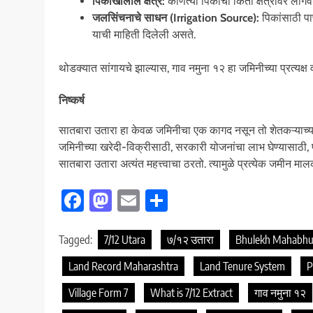
पिकाखालील क्षेत्र:
कोणत्या पिकाची किती क्षेत्रावर लागव
जलसिंचनाचे साधन (Irrigation Source):
पिकांसाठी पा
याची माहिती दिलेली असते.
थोडक्यात सांगायचे झाल्यास, गाव नमुना १२ हा जमिनीच्या प्रत्यक्
निष्कर्ष
सातबारा उतारा हा केवळ जमिनीचा एक कागद नसून तो शेतकऱ्याच्
जमिनीच्या खरेदी-विक्रीसाठी, सरकारी योजनांचा लाभ घेण्यासाठी
सातबारा उतारा अत्यंत महत्त्वाचा ठरतो. त्यामुळे प्रत्येक जमी
Facebook
Mastodon
Email
Share
Tagged:
7/12 Utara
७/१२ उतारा
Bhulekh Mahabh
Land Record Maharashtra
Land Tenure System
P
Village Form 7
What is 7/12 Extract
गाव नमुना १२