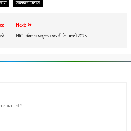
सारा
सातबारा उतारा
us:
Next:
थळे
NICL नॅशनल इन्शुरन्स कंपनी लि. भरती 2025
 are marked
*