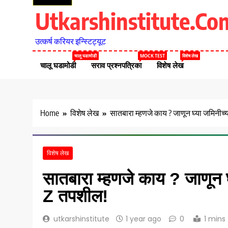
Utkarshinstitute.co
उत्कर्ष करियर इन्स्टिट्यूट
चालू घडामोडी
MOCK TEST
विशेष लेख
चालू घडामोडी
सराव प्रश्नपत्रिका
विशेष लेख
Home
विशेष लेख
सातबारा म्हणजे काय ? जाणून घ्या जमिनीच
विशेष लेख
सातबारा म्हणजे काय ? जाणून 
Z तपशील!
utkarshinstitute
1 year ago
0
1 mins