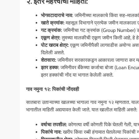
२. इतर महत्त्वाची माहिती:
भोगवटादाराचे नाव:
जमिनीच्या मालकाचे किंवा सह-मालकां
खाते क्रमांक:
महसूल विभागाने प्रत्येक जमीन मालकाला ए
गट क्रमांक:
जमिनीचा गट क्रमांक (Group Number) डाव
एकूण क्षेत्र:
तुमच्या मालकीची एकूण जमीन किती आहे, हे 
पोट खराब क्षेत्र:
एकूण जमिनीपैकी लागवडीस अयोग्य असले
दिलेली असते.
शेतसारा:
जमिनीवर सरकारकडून आकारला जाणारा कर म्हण
इतर हक्क:
जमिनीवर बँकेच्या कर्जाचा बोजा (Loan Enc
इतर हक्कांची नोंद या भागात केलेली असते.
गाव नमुना १२: पिकांची नोंदवही
सातबारा उताऱ्याच्या खालच्या भागाला गाव नमुना १२ म्हणतात. याल
भागातील माहिती अद्ययावत केली जाते. यात खालील माहिती असते:
वर्षाचा तपशील:
कोणत्या वर्षी कोणती पिके घेतली गेली, य
पिकांचे नाव:
खरीप किंवा रब्बी हंगामात घेतलेल्या पिकांची