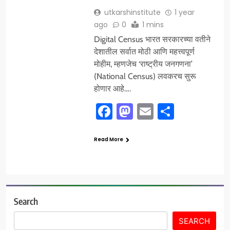
utkarshinstitute
1 year
ago
0
1 mins
Digital Census भारत सरकारच्या वतीने
देशातील सर्वात मोठी आणि महत्त्वपूर्ण
मोहीम, म्हणजेच ‘राष्ट्रीय जनगणना’
(National Census) लवकरच सुरू
होणार आहे….
Facebook
Mastodon
Email
Share
Read More
Search
SEARCH