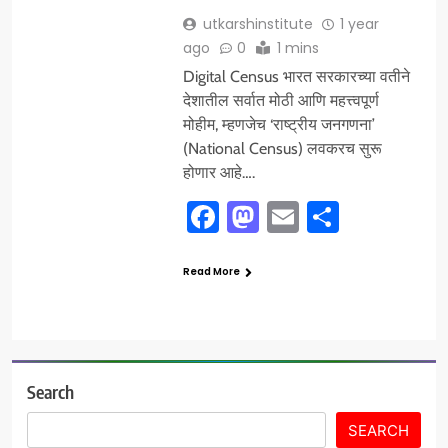
utkarshinstitute
1 year
ago
0
1 mins
Digital Census भारत सरकारच्या वतीने
देशातील सर्वात मोठी आणि महत्त्वपूर्ण
मोहीम, म्हणजेच ‘राष्ट्रीय जनगणना’
(National Census) लवकरच सुरू
होणार आहे….
Facebook
Mastodon
Email
Share
Read More
Search
SEARCH