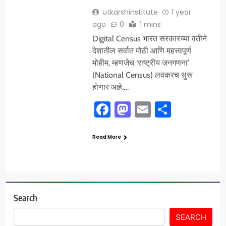
utkarshinstitute
1 year
ago
0
1 mins
Digital Census भारत सरकारच्या वतीने
देशातील सर्वात मोठी आणि महत्त्वपूर्ण
मोहीम, म्हणजेच ‘राष्ट्रीय जनगणना’
(National Census) लवकरच सुरू
होणार आहे….
Facebook
Mastodon
Email
Share
Read More
Search
SEARCH