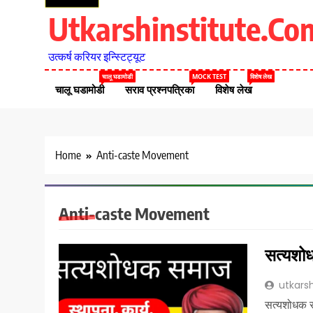
Utkarshinstitute.co
उत्कर्ष करियर इन्स्टिट्यूट
चालू घडामोडी
MOCK TEST
विशेष लेख
चालू घडामोडी
सराव प्रश्नपत्रिका
विशेष लेख
Home
Anti-caste Movement
Anti-caste Movement
सत्यशोध
utkarsh
सत्यशोधक स