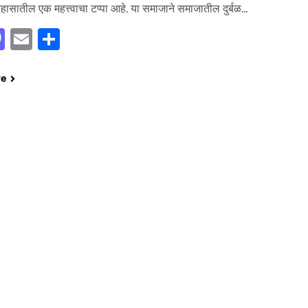
िहासातील एक महत्त्वाचा टप्पा आहे. या समाजाने समाजातील दुर्बळ…
cebook
Mastodon
Email
Share
re