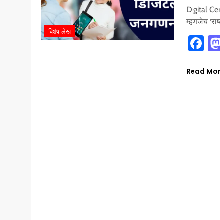
Digital Cen
म्हणजेच ‘र
विशेष लेख
Fa
Read Mo