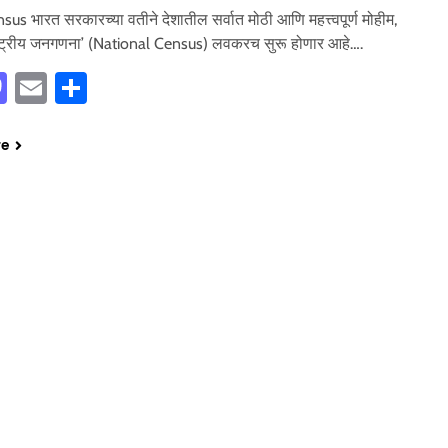
sus भारत सरकारच्या वतीने देशातील सर्वात मोठी आणि महत्त्वपूर्ण मोहीम,
ाष्ट्रीय जनगणना’ (National Census) लवकरच सुरू होणार आहे….
cebook
Mastodon
Email
Share
re