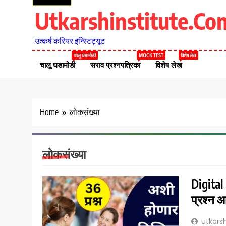
Utkarshinstitute.co
उत्कर्ष करियर इन्स्टिट्यूट
चालू घडामोडी
MOCK TEST
विशेष लेख
चालू घडामोडी
सराव प्रश्नपत्रिका
विशेष लेख
Home
लोकसंख्या
लोकसंख्या
Digital
प्रश्न 
utkarsh