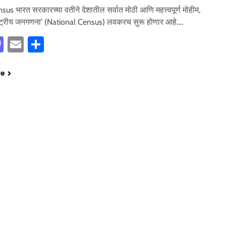
sus भारत सरकारच्या वतीने देशातील सर्वात मोठी आणि महत्त्वपूर्ण मोहीम,
ाष्ट्रीय जनगणना’ (National Census) लवकरच सुरू होणार आहे….
cebook
Mastodon
Email
Share
re