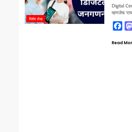
Digital Cen
म्हणजेच ‘र
विशेष लेख
Fa
Read Mo