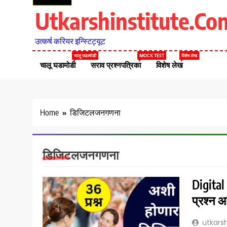
Utkarshinstitute.co
उत्कर्ष करियर इन्स्टिट्यूट
चालू घडामोडी
MOCK TEST
विशेष लेख
चालू घडामोडी
सराव प्रश्नपत्रिका
विशेष लेख
Home
डिजिटलजनगणना
डिजिटलजनगणना
Digital
प्रश्न 
utkarsh