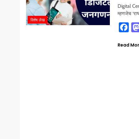
Digital Cen
म्हणजेच ‘र
विशेष लेख
Fa
Read Mo