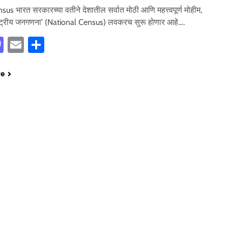
sus भारत सरकारच्या वतीने देशातील सर्वात मोठी आणि महत्त्वपूर्ण मोहीम,
ाष्ट्रीय जनगणना’ (National Census) लवकरच सुरू होणार आहे….
cebook
Mastodon
Email
Share
re