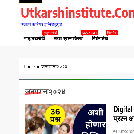
Utkarshinstitute.co
उत्कर्ष करियर इन्स्टिट्यूट
चालू घडामोडी
MOCK TEST
विशेष लेख
चालू घडामोडी
सराव प्रश्नपत्रिका
विशेष लेख
Home
जनगणना२०२४
जनगणना२०२४
Digital
प्रश्न 
utkarsh