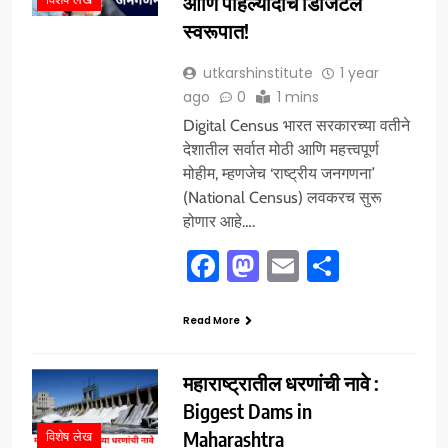
आणि पहिल्यांदाच डिजिटल
स्वरूपात!
utkarshinstitute
1 year
ago
0
1 mins
Digital Census भारत सरकारच्या वतीने
देशातील सर्वात मोठी आणि महत्त्वपूर्ण
मोहीम, म्हणजेच ‘राष्ट्रीय जनगणना’
(National Census) लवकरच सुरू
होणार आहे….
Facebook
Mastodon
Email
Share
Read More
महाराष्ट्रातील धरणांची नावे :
Biggest Dams in
Maharashtra
विशेष लेख