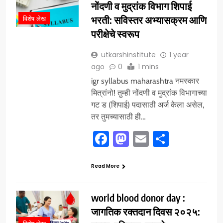
नोंदणी व मुद्रांक विभाग शिपाई
भरती: सविस्तर अभ्यासक्रम आणि
विशेष लेख
परीक्षेचे स्वरूप
utkarshinstitute
1 year
ago
0
1 mins
igr syllabus maharashtra नमस्कार
मित्रांनो! तुम्ही नोंदणी व मुद्रांक विभागाच्या
गट ड (शिपाई) पदासाठी अर्ज केला असेल,
तर तुमच्यासाठी ही…
Facebook
Mastodon
Email
Share
Read More
world blood donor day :
जागतिक रक्तदान दिवस २०२५: